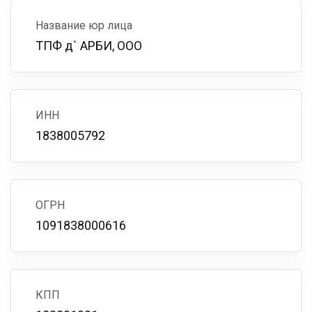
Название юр лица
ТПФ д` АРБИ, ООО
ИНН
1838005792
ОГРН
1091838000616
КПП