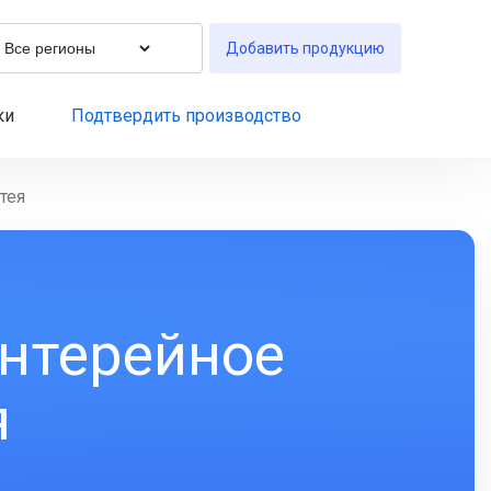
Добавить продукцию
ки
Подтвердить производство
тея
нтерейное
я