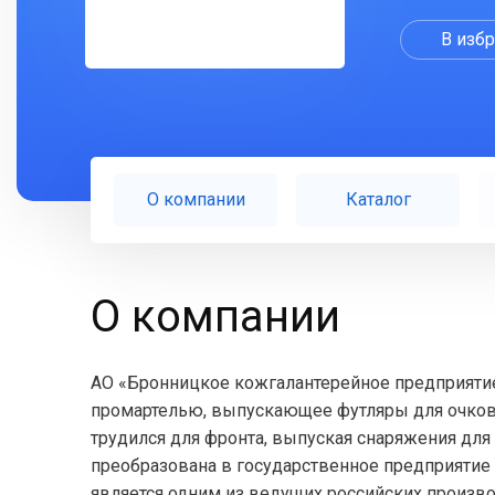
В изб
О компании
Каталог
О компании
АО «Бронницкое кожгалантерейное предприятие
промартелью, выпускающее футляры для очков
трудился для фронта, выпуская снаряжения для 
преобразована в государственное предприятие
является одним из ведущих российских произв