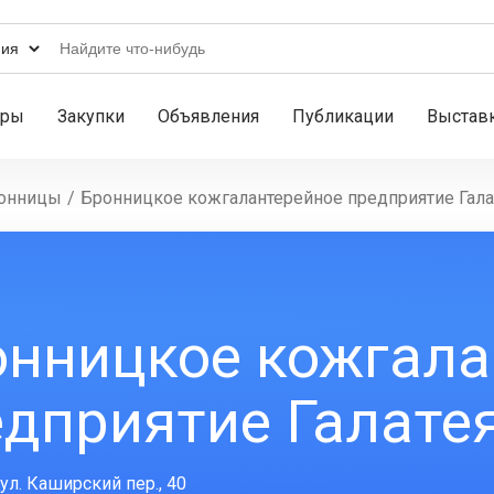
ары
Закупки
Объявления
Публикации
Выстав
онницы
/
Бронницкое кожгалантерейное предприятие Гала
онницкое кожгала
дприятие Галате
ул. Каширский пер., 40