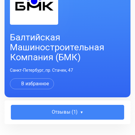
Балтийская
Машиностроительная
Компания (БМК)
Санкт-Петербург, пр. Стачек, 47
В избранное
Отзывы (1)