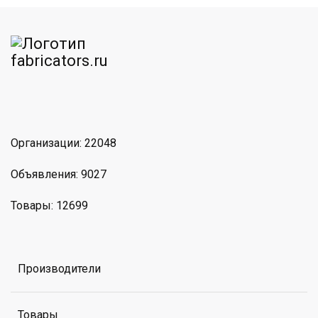
am
MAX
Организации: 22048
Объявления: 9027
Товары: 12699
Производители
Товары