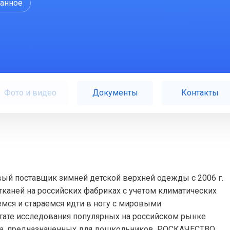
ранное
Фото и видео
Документы
Контакты
овый поставщик зимней детской верхней одежды с 2006 г.
каней на российских фабриках с учетом климатических
мся и стараемся идти в ногу с мировыми
льтате исследования популярных на российском рынке
та, предназначенных для дошкольников, РОСКАЧЕСТВО