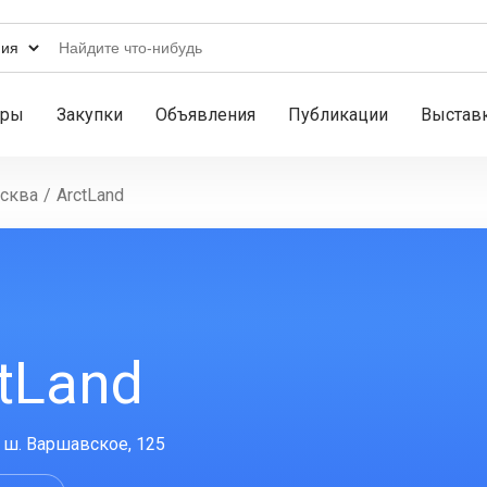
ары
Закупки
Объявления
Публикации
Выстав
сква
/
ArctLand
tLand
. ш. Варшавское, 125