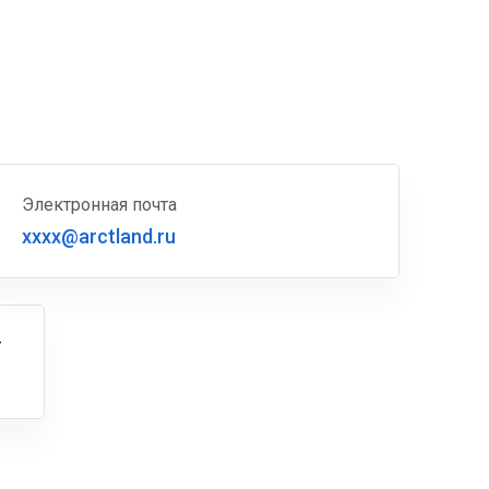
Электронная почта
xxxx@arctland.ru
г