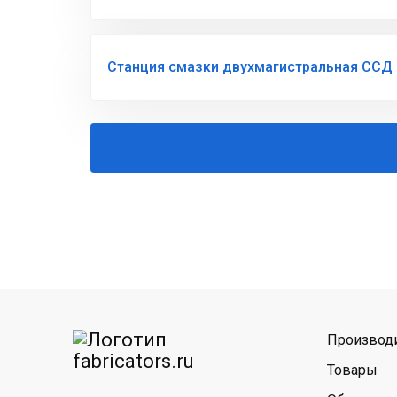
Станция смазки двухмагистральная ССД 
Производ
Товары
нтакте
Telegram
MAX