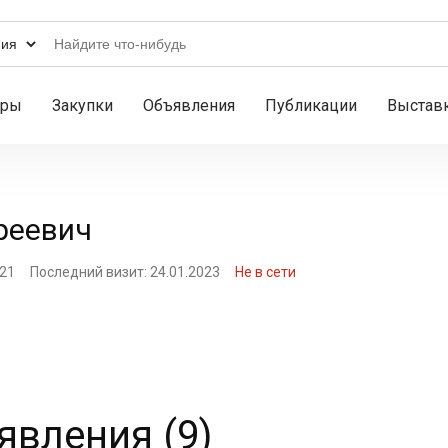
ары
Закупки
Объявления
Публикации
Выстав
реевич
021
Последний визит: 24.01.2023
Не в сети
вления (9)