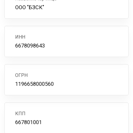
ООО "БЗСК"
ИНН
6678098643
ОГРН
1196658000560
КПП
667801001