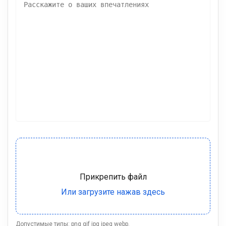
Допустимые типы: png gif jpg jpeg webp.