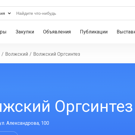
ары
Закупки
Объявления
Публикации
Выстав
/
Волжский
/
Волжский Оргсинтез
лжский Оргсинтез
ул. Александрова, 100