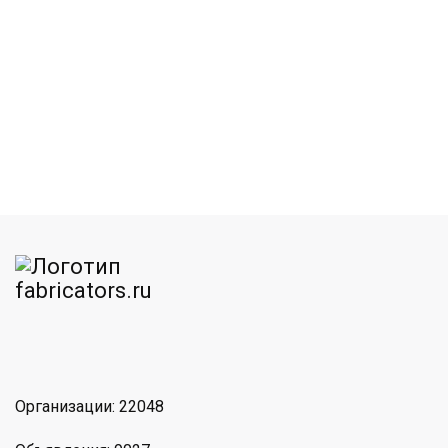
am
MAX
Организации: 22048