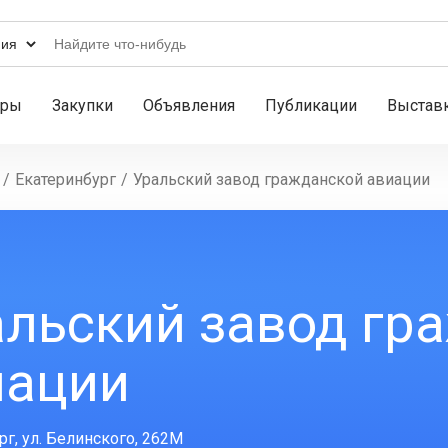
ары
Закупки
Объявления
Публикации
Выстав
/
Екатеринбург
/
Уральский завод гражданской авиации
альский завод гр
иации
рг, ул. Белинского, 262М