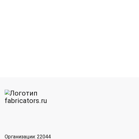
am
MAX
Организации: 22044