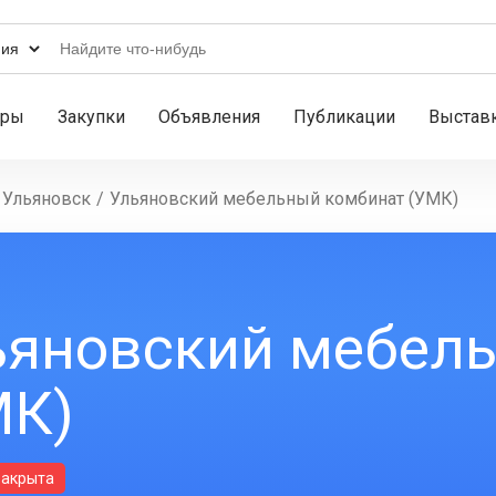
ары
Закупки
Объявления
Публикации
Выстав
Ульяновск
/
Ульяновский мебельный комбинат (УМК)
ьяновский мебел
МК)
закрыта