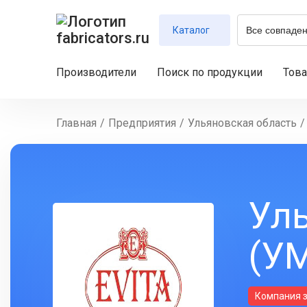
Каталог
Производители
Поиск по продукции
Тов
Главная
/
Предприятия
/
Ульяновская область
/
Ул
(У
Компания 