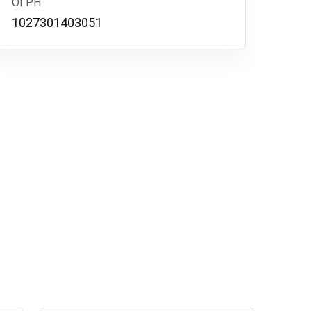
ОГРН
1027301403051