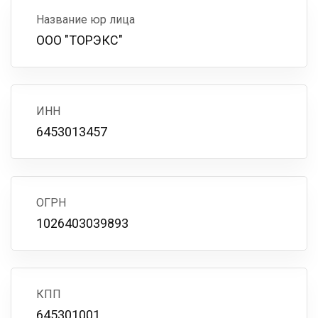
Название юр лица
ООО "ТОРЭКС"
ИНН
6453013457
ОГРН
1026403039893
КПП
645301001