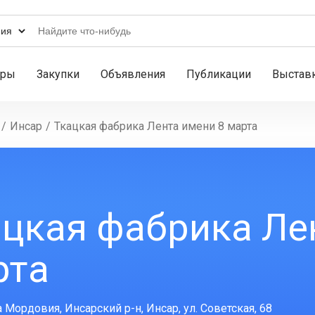
ары
Закупки
Объявления
Публикации
Выстав
/
Инсар
/
Ткацкая фабрика Лента имени 8 марта
цкая фабрика Ле
рта
 Мордовия, Инсарский р-н, Инсар, ул. Советская, 68