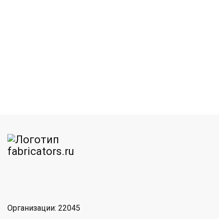
am
MAX
Организации: 22045