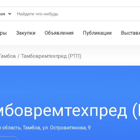
ары
Закупки
Объявления
Публикации
Выстав
Тамбов
/
Тамбовремтехпред (РТП)
мбовремтехпред (
 область, Тамбов, ул. Островитянова, 9