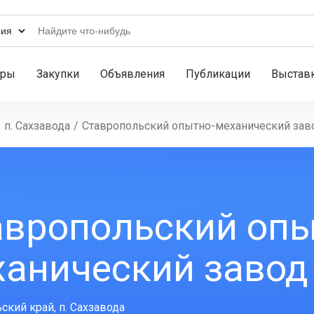
ары
Закупки
Объявления
Публикации
Выстав
/
п. Сахзавода
/
Ставропольский опытно-механический зав
авропольский опы
ханический завод
ский край, п. Сахзавода