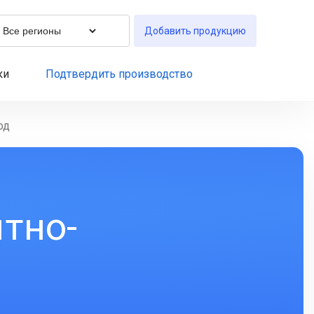
Добавить продукцию
ки
Подтвердить производство
од
тно-