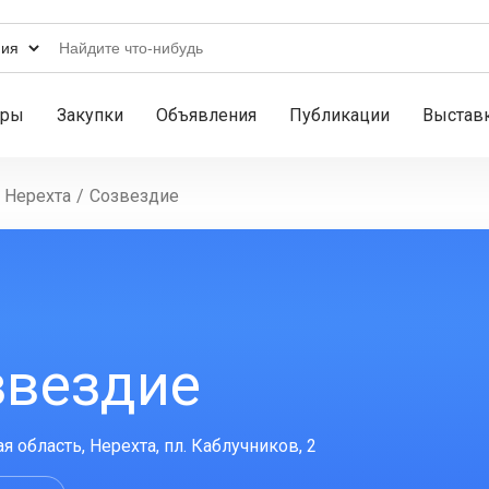
ары
Закупки
Объявления
Публикации
Выстав
Нерехта
/
Созвездие
звездие
я область, Нерехта, пл. Каблучников, 2