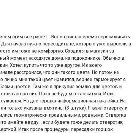
 всем этим все растет... Вот и пришло время пересаживать
 Для начала нужно пересадить те, которые уже выросли, а
этого им тоже не комфортно. Сходил я в магазин за
ный момент находятся дома, на подоконнике. Обычно в
ии. Хотел купить что то уже другое. Из всего
чале расстроился, что они такого цвета. Но потом на
о лично мне такой цвет нравится, вернее гармонирует с
лями цветов. Там же я прикупил землю для цветов и
тзыв и про них. Пока не будем отвлекаться. Итак,
у сужается. На дне горшка информационная наклейка. На
ли только указаны вмятины (3 штуки). Я взял отвертку и
чились геометрически правильными, ровными. Отвертка
 что имейте ввиду, , если будете тоже делать отверстия,
верткой. Итак после процедуры пересадки горшок