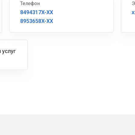
Телефон
Э
8494317X-XX
x
8953658X-XX
 услуг