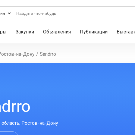
ары
Закупки
Объявления
Публикации
Выстав
Ростов-на-Дону
/
Sandrro
drro
 область, Ростов-на-Дону