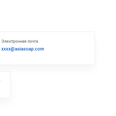
Электронная почта
xxxx@asiasoap.com
г