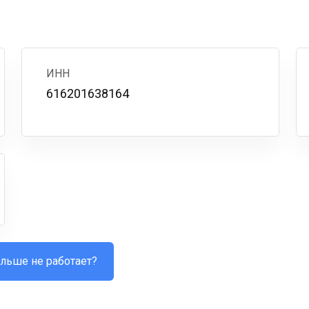
ИНН
616201638164
льше не работает?