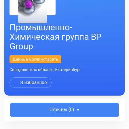
Промышленно-
Химическая группа BP
Group
Данные могли устареть
Свердловская область, Екатеринбург
В избранное
Отзывы (0)