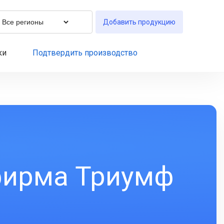
Добавить продукцию
ки
Подтвердить производство
фирма Триумф