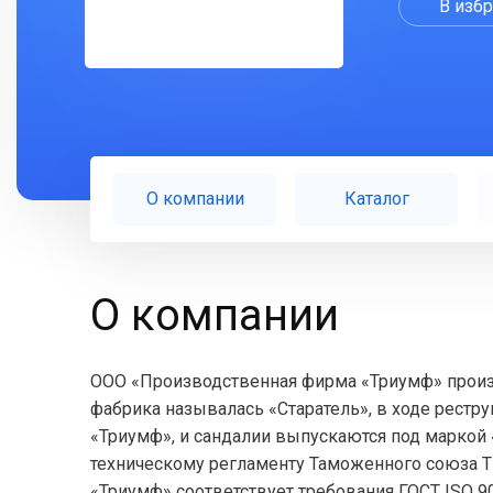
В изб
О компании
Каталог
О компании
ООО «Производственная фирма «Триумф» произв
фабрика называлась «Старатель», в ходе рестр
«Триумф», и сандалии выпускаются под маркой 
техническому регламенту Таможенного союза Т
«Триумф» соответствует требования ГОСТ ISO 90