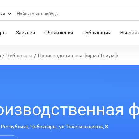
ары
Закупки
Объявления
Публикации
Выстав
а
/
Чебоксары
/
Производственная фирма Триумф
оизводственная 
Республика, Чебоксары, ул. Текстильщиков, 8