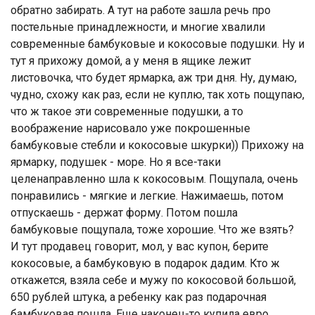
обратно забирать. А тут на работе зашла речь про
постельные принадлежности, и многие хвалили
современные бамбуковые и кокосовые подушки. Ну и
тут я прихожу домой, а у меня в ящике лежит
листовочка, что будет ярмарка, аж три дня. Ну, думаю,
чудно, схожу как раз, если не куплю, так хоть пощупаю,
что ж такое эти современные подушки, а то
воображение нарисовало уже покрошенные
бамбуковые стебли и кокосовые шкурки)) Прихожу на
ярмарку, подушек - море. Но я все-таки
целенаправленно шла к кокосовым. Пощупала, очень
понравились - мягкие и легкие. Нажимаешь, потом
отпускаешь - держат форму. Потом пошла
бамбуковые пощупала, тоже хорошие. Что же взять?
И тут продавец говорит, мол, у вас купон, берите
кокосовые, а бамбуковую в подарок дадим. Кто ж
откажется, взяла себе и мужу по кокосовой большой,
650 рублей штука, а ребенку как раз подарочная
бамбуковая пошла. Еще наконец-то купила евро