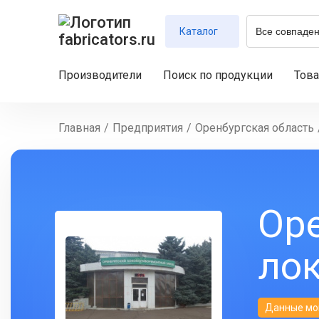
Каталог
Производители
Поиск по продукции
Тов
Главная
/
Предприятия
/
Оренбургская область
Ор
ло
Данные мо