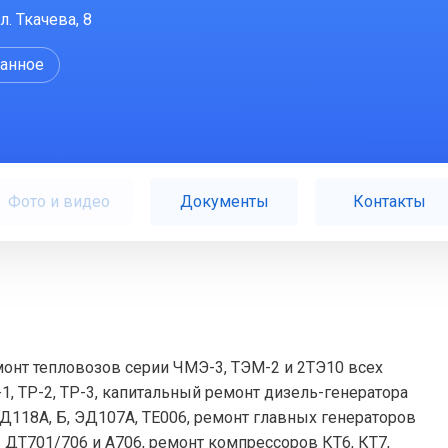
л. Ткачева, 8
ранное
Фото и видео
Документы
Контакты
онт тепловозов серии ЧМЭ-3, ТЭМ-2 и 2ТЭ10 всех
1, ТР-2, ТР-3, капитальный ремонт дизель-генератора
Д118А, Б, ЭД107А, ТЕ006, ремонт главных генераторов
 ДТ701/706 и А706, ремонт компрессоров КТ6, КТ7,