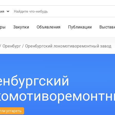
ары
Закупки
Объявления
Публикации
Выстав
/
Оренбург
/
Оренбургский локомотиворемонтный завод
енбургский
комотиворемонтн
гли устареть