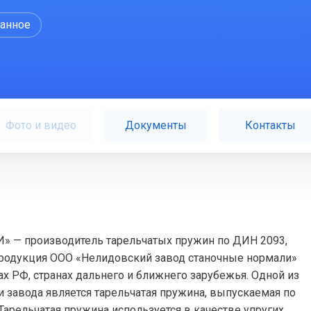
ранное
Фото и видео
Документы
Контакты
 производитель тарельчатых пружин по ДИН 2093,
Продукция ООО «Нелидовский завод станочные нормали»
х РФ, странах дальнего и ближнего зарубежья. Одной из
 завода является тарельчатая пружина, выпускаемая по
 Тарельчатая пружина используется в качестве упругих