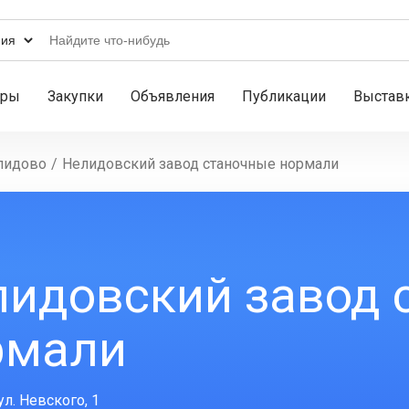
ары
Закупки
Объявления
Публикации
Выстав
лидово
/
Нелидовский завод станочные нормали
лидовский завод 
рмали
л. Невского, 1