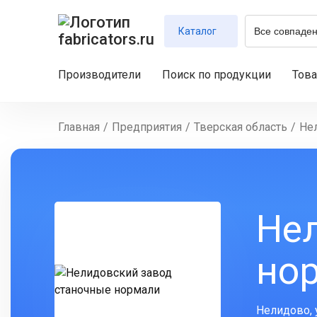
Каталог
Производители
Поиск по продукции
Тов
Главная
/
Предприятия
/
Тверская область
/
Не
Не
но
Нелидово, у