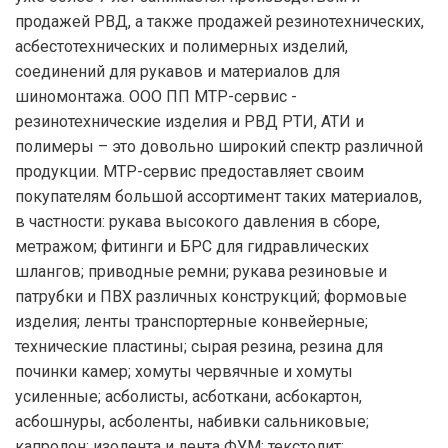
продажей РВД, а также продажей резинотехнических,
асбестотехнических и полимерных изделий,
соединений для рукавов и материалов для
шиномонтажа. ООО ПП МТР-сервис -
резинотехнические изделия и РВД РТИ, АТИ и
полимеры – это довольно широкий спектр различной
продукции. МТР-сервис предоставляет своим
покупателям большой ассортимент таких материалов,
в частности: рукава высокого давления в сборе,
метражом; фитинги и БРС для гидравлических
шлангов; приводные ремни; рукава резиновые и
патрубки и ПВХ различных конструкций; формовые
изделия; ленты транспортерные конвейерные;
технические пластины; сырая резина, резина для
починки камер; хомуты червячные и хомуты
усиленные; асболисты, асботкани, асбокартон,
асбошнуры, асболенты, набивки сальниковые;
капролон; изолента и лента ФУМ; текстолит;