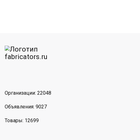
am
MAX
Организации: 22048
Объявления: 9027
Товары: 12699