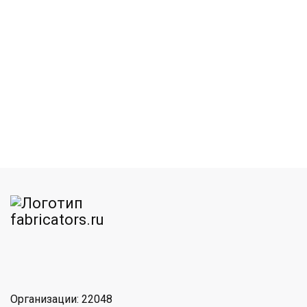
am
MAX
Организации: 22048