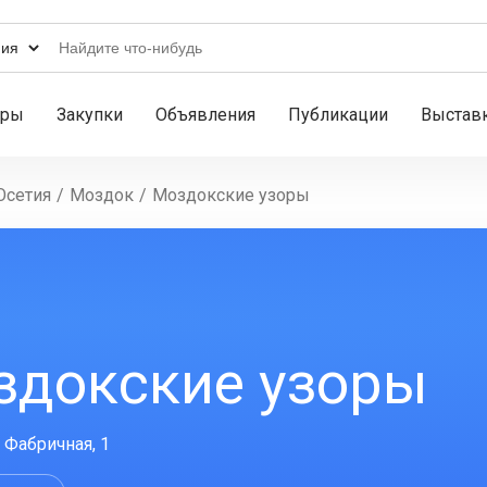
ары
Закупки
Объявления
Публикации
Выстав
Осетия
/
Моздок
/
Моздокские узоры
здокские узоры
 Фабричная, 1