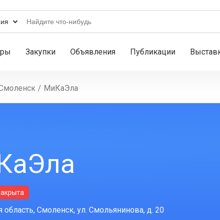
ары
Закупки
Объявления
Публикации
Выстав
Смоленск
/
МиКаЭла
КаЭла
закрыта
 область, Смоленск, ул. Смольянинова, д. 20