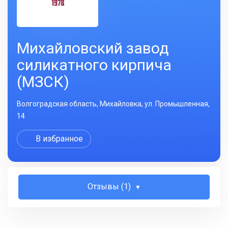
Михайловский завод
силикатного кирпича
(МЗСК)
Волгоградская область, Михайловка, ул. Промышленная,
14
В избранное
Отзывы (1)