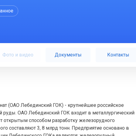
ранное
Фото и видео
Документы
Контакты
ат (ОАО Лебединский ГОК) - крупнейшее российское
й руды. ОАО Лебединский ГОК входит в металлургический
ет открытым способом разработку железорудного
го составляют 3, 8 млрд тонн. Предприятие основано в
кции Лебединского ГОКа являются: железорудный