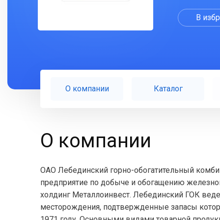
В изб
О компании
Каталог
О компании
ОАО Лебединский горно-обогатительный комбин
предприятие по добыче и обогащению железно
холдинг Металлоинвест. Лебединский ГОК вед
месторождения, подтвержденные запасы которо
1971 году. Основными видами товарной проду