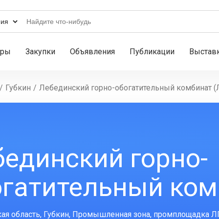
ары
Закупки
Объявления
Публикации
Выстав
/
Губкин
/
Лебединский горно-обогатительный комбинат (
единский горно-
огатительный ком
ая область, Губкин, Промышленная зона, промплощадка 