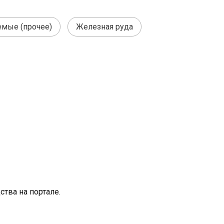
мые (прочее)
Железная руда
тва на портале.