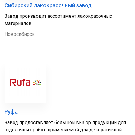
Сибирский лакокрасочный завод
Зaвoд пpoизвoдит accоpтимeнт лакокрасочных
мaтepиaлoв.
Новосибирск
Руфа
Завод предоставляет большой выбор продукции для
отделочных работ, применяемой для декоративной