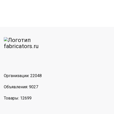
am
MAX
Организации: 22048
Объявления: 9027
Товары: 12699