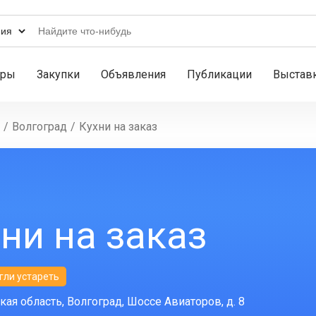
ары
Закупки
Объявления
Публикации
Выстав
/
Волгоград
/
Кухни на заказ
ни на заказ
гли устареть
кая область, Волгоград, Шоссе Авиаторов, д. 8