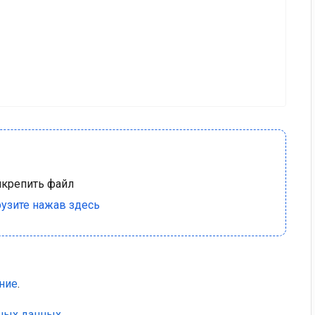
ние
.
ьных данных
.