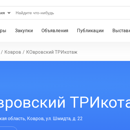
ары
Закупки
Объявления
Публикации
Выстав
/
Ковров
/
КОвровский ТРИкотаж
вровский ТРИкот
ая область, Ковров, ул. Шмидта, д. 22