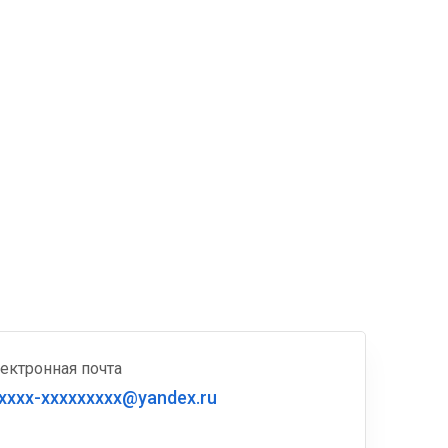
ектронная почта
xxxx-xxxxxxxxx@yandex.ru