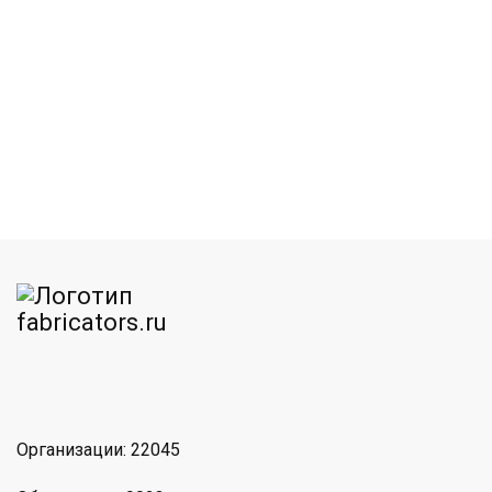
am
MAX
Организации: 22045