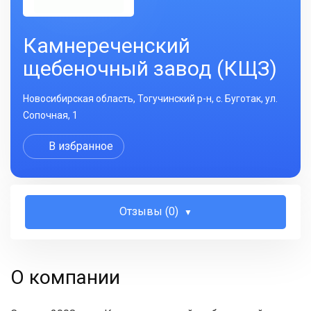
Камнереченский
щебеночный завод (КЩЗ)
Новосибирская область, Тогучинский р-н, с. Буготак, ул.
Сопочная, 1
В избранное
Отзывы (0)
О компании