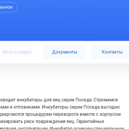
ранное
Фото и видео
Документы
Контакты
зводит инкубаторы для яиц серии Поседа. Стремимся
рами и оптовиками. Инкубаторы серии Поседа выгодно
подвергаются процедурам переворота вместе с корпусом
мизировать риск повреждения яиц. Гарантийные
 месяцев эксплуатации. Инкубатор оснащен специальным