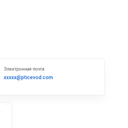
Электронная почта
xxxxx@pticevod.com
г