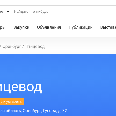
ары
Закупки
Объявления
Публикации
Выстав
/
Оренбург
/
Птицевод
ицевод
гли устареть
я область, Оренбург, Гусева, д. 32