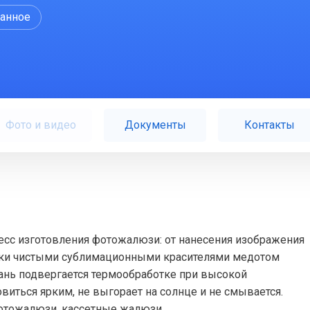
ранное
Фото и видео
Документы
Контакты
сс изготовления фотожалюзи: от нанесения изображения
ески чистыми сублимационными красителями медотом
ань подвергается термообработке при высокой
виться ярким, не выгорает на солнце и не смывается.
отожалюзи, кассетные жалюзи.