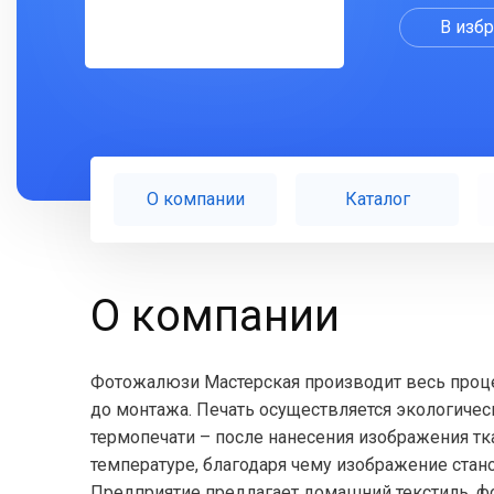
В изб
О компании
Каталог
О компании
Фотожалюзи Мастерская производит весь проце
до монтажа. Печать осуществляется экологич
термопечати – после нанесения изображения тк
температуре, благодаря чему изображение стано
Предприятие предлагает домашний текстиль, ф