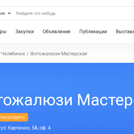
ары
Закупки
Объявления
Публикации
Выстав
Челябинск
/
Фотожалюзи Мастерская
тожалюзи Мастер
гли устареть
ул. Карпенко, 5А, оф. 4