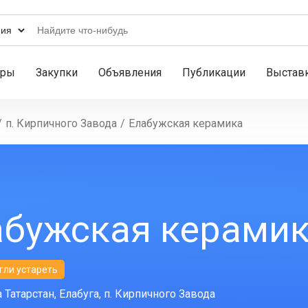
ары
Закупки
Объявления
Публикации
Выстав
/
п. Кирпичного Завода
/
Елабужская керамика
абужская керами
гли устареть
 Татарстан, Елабуга, п. Кирпичного Завода