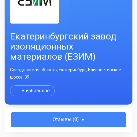
Екатеринбургский завод
изоляционных
материалов (ЕЗИМ)
Свердловская область, Екатеринбург, Елизаветинское
шоссе, 39
В избранное
Отзывы (0)