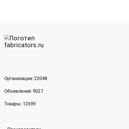
am
MAX
Организации: 22048
Объявления: 9027
Товары: 12699