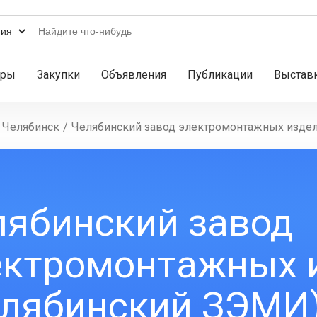
ары
Закупки
Объявления
Публикации
Выстав
Челябинск
/
Челябинский завод электромонтажных изде
лябинский завод
ектромонтажных 
елябинский ЗЭМИ