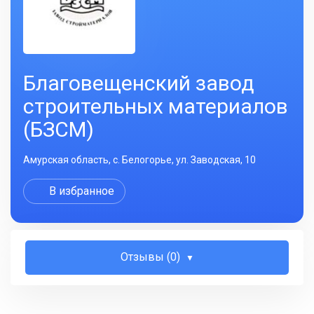
Благовещенский завод
строительных материалов
(БЗСМ)
Амурская область, с. Белогорье, ул. Заводская, 10
В избранное
Отзывы (0)