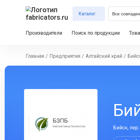
Каталог
Производители
Поиск по продукции
Тов
Главная
/
Предприятия
/
Алтайский край
/
Бийс
Би
Бийск, пер.