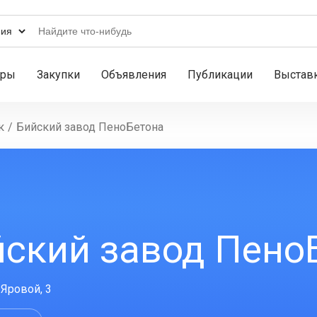
ары
Закупки
Объявления
Публикации
Выстав
к
/
Бийский завод ПеноБетона
йский завод Пено
 Яровой, 3