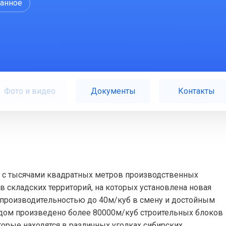
ранное
Фото и видео
Документы
Контакты
ия с тысячами квадратных метров производственных
 складских территорий, на которых установлена новая
 производительностью до 40м/куб в смену и достойным
водом произведено более 80000м/куб строительных блоков
торые находятся в различных уголках сибирских