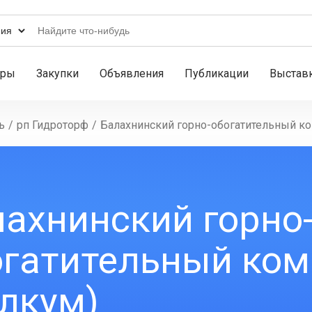
ары
Закупки
Объявления
Публикации
Выстав
ь
/
рп Гидроторф
/
Балахнинский горно-обогатительный ко
ахнинский горно
огатительный ком
лкум)