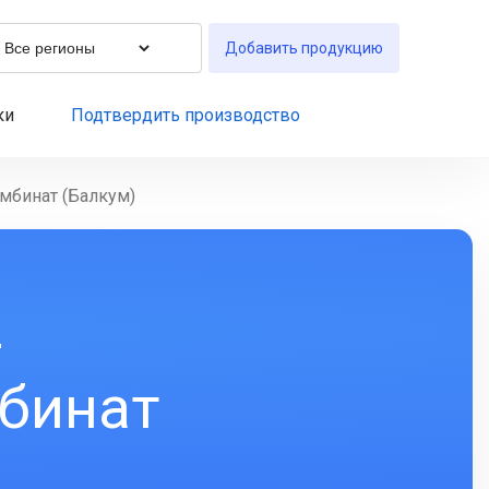
Добавить продукцию
ки
Подтвердить производство
мбинат (Балкум)
-
бинат