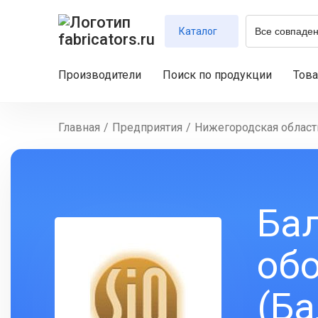
Каталог
Производители
Поиск по продукции
Тов
Главная
/
Предприятия
/
Нижегородская област
Бал
об
(Ба