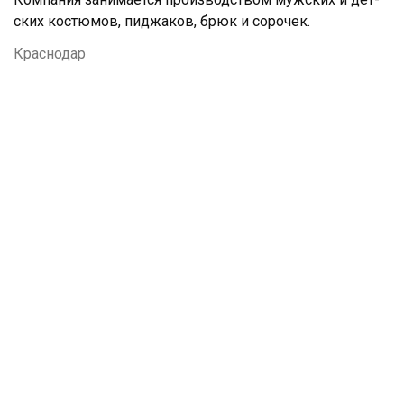
ских кос­тю­мов, пид­жа­ков, брюк и со­рочек.
Краснодар