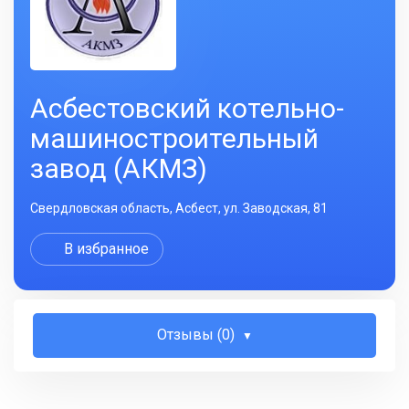
Асбестовский котельно-
машиностроительный
завод (АКМЗ)
Свердловская область, Асбест, ул. Заводская, 81
В избранное
Отзывы (0)